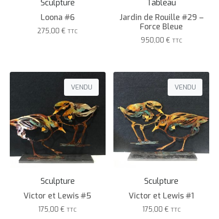
Sculpture
Tableau
Loona #6
Jardin de Rouille #29 –
Force Bleue
275,00
€
TTC
950,00
€
TTC
VENDU
VENDU
Sculpture
Sculpture
Victor et Lewis #5
Victor et Lewis #1
175,00
€
175,00
€
TTC
TTC