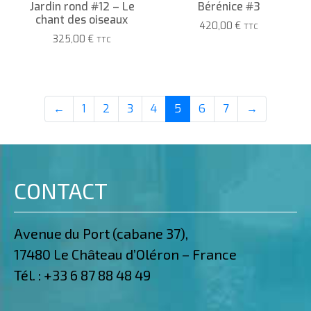
Jardin rond #12 – Le
Bérénice #3
chant des oiseaux
420,00
€
TTC
325,00
€
TTC
←
1
2
3
4
5
6
7
→
CONTACT
Avenue du Port (cabane 37),
17480 Le Château d’Oléron – France
Tél. :
+33 6 87 88 48 49