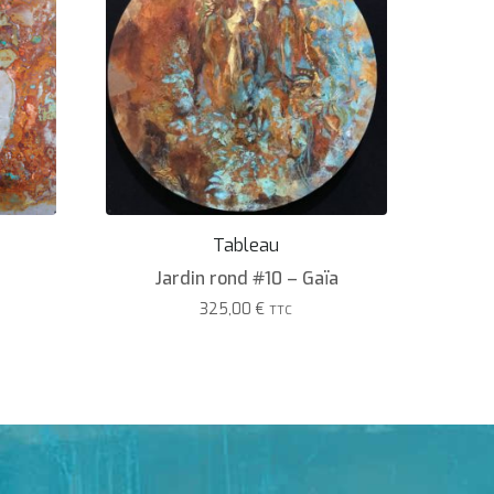
Tableau
Jardin rond #10 – Gaïa
325,00
€
TTC