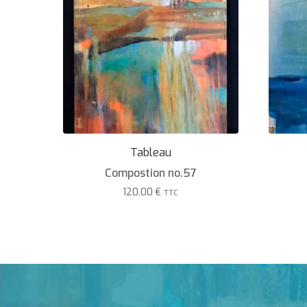
Tableau
Compostion no.57
120,00
€
TTC