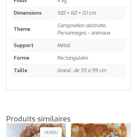
Poids
4 kg
Dimensions
100 × 60 × 0,1 cm
Composition abstraite,
Thème
Personnages – animaux
Support
Métal
Forme
Rectangulaire
Taille
Grand : de 55 à 99 cm
Produits similaires
VENDU