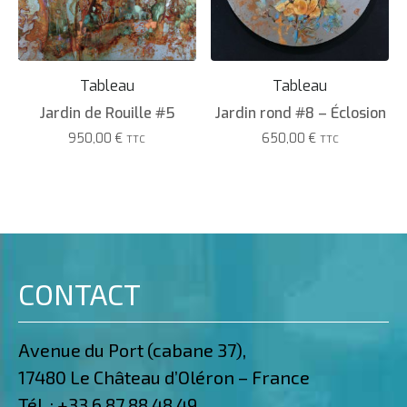
Tableau
Tableau
Jardin de Rouille #5
Jardin rond #8 – Éclosion
950,00
€
650,00
€
TTC
TTC
CONTACT
Avenue du Port (cabane 37),
17480 Le Château d’Oléron – France
Tél. :
+33 6 87 88 48 49