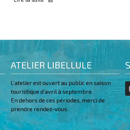
ATELIER LIBELLULE
S
L’atelier est ouvert au public en saison
touristique d’avril à septembre.
En dehors de ces périodes, merci de
prendre rendez-vous.