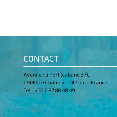
CONTACT
Avenue du Port (cabane 37),
17480 Le Château d’Oléron – France
Tél. :
+33 6 87 88 48 49