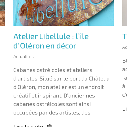
Atelier Libellule : l’île
T
d’Oléron en décor
Ac
Actualités
B
a
Cabanes ostréicoles et ateliers
f
d’artistes. Situé sur le port du Château
i
à
d’Oléron, mon atelier est un endroit
c’
créatif et inspirant. D’anciennes
cabanes ostréicoles sont ainsi
Li
occupées par des artistes, des
Lire la suite 📰