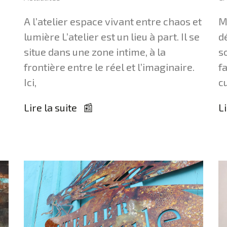
A l’atelier espace vivant entre chaos et
M
lumière L’atelier est un lieu à part. Il se
d
situe dans une zone intime, à la
so
frontière entre le réel et l’imaginaire.
fa
Ici,
cu
Lire la suite 📰
Li