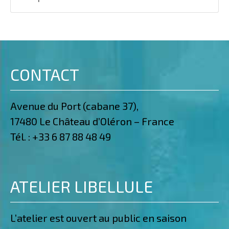
CONTACT
Avenue du Port (cabane 37),
17480 Le Château d’Oléron – France
Tél. :
+33 6 87 88 48 49
ATELIER LIBELLULE
L’atelier est ouvert au public en saison