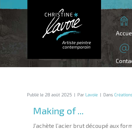
Accue
Conta
Publié le
28 août 2025
Par
Lavoie
Dans
Création
Making of ...
J’achète l’acier brut découpé aux form