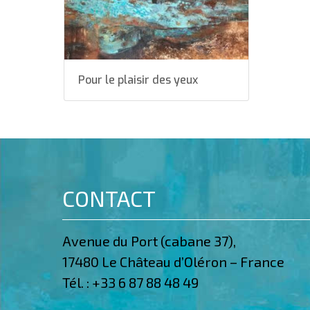
Pour le plaisir des yeux
CONTACT
Avenue du Port (cabane 37),
17480 Le Château d’Oléron – France
Tél. :
+33 6 87 88 48 49