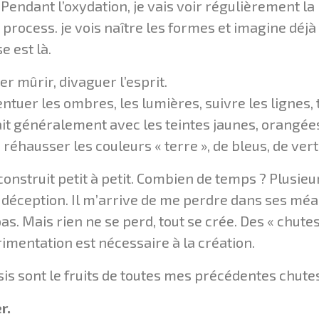
e… Pendant l’oxydation, je vais voir régulièrement l
 process. je vois naître les formes et imagine déjà
e est là.
ser mûrir, divaguer l’esprit.
tuer les ombres, les lumières, suivre les lignes,
fait généralement avec les teintes jaunes, orangées
e réhausser les couleurs « terre », de bleus, de ver
se construit petit à petit. Combien de temps ? Plus
 déception. Il m’arrive de me perdre dans ses méand
as. Mais rien ne se perd, tout se crée. Des « chute
mentation est nécessaire à la création.
is sont le fruits de toutes mes précédentes chutes.
r.