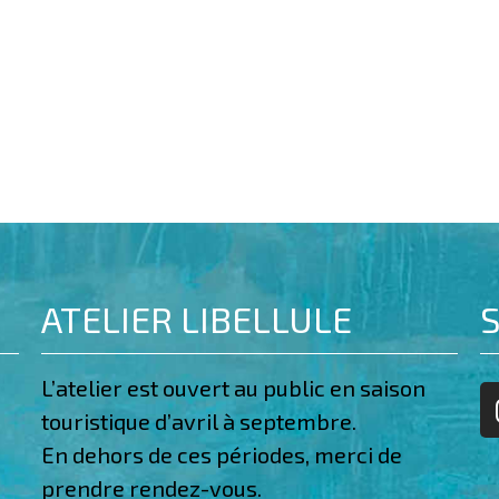
ATELIER LIBELLULE
S
L’atelier est ouvert au public en saison
touristique d’avril à septembre.
En dehors de ces périodes, merci de
prendre rendez-vous.