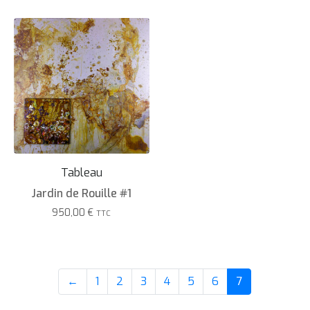
Tableau
Jardin de Rouille #1
950,00
€
TTC
←
1
2
3
4
5
6
7