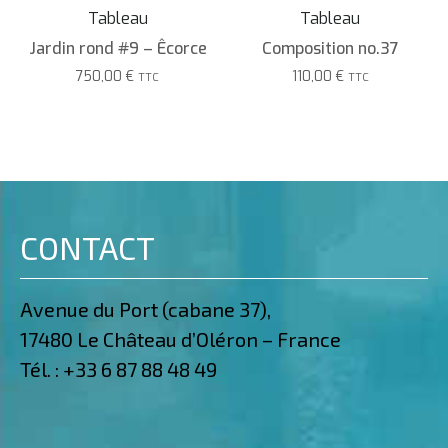
Tableau
Tableau
Jardin rond #9 – Êcorce
Composition no.37
750,00
€
110,00
€
TTC
TTC
CONTACT
Avenue du Port (cabane 37),
17480 Le Château d’Oléron – France
Tél. :
+33 6 87 88 48 49