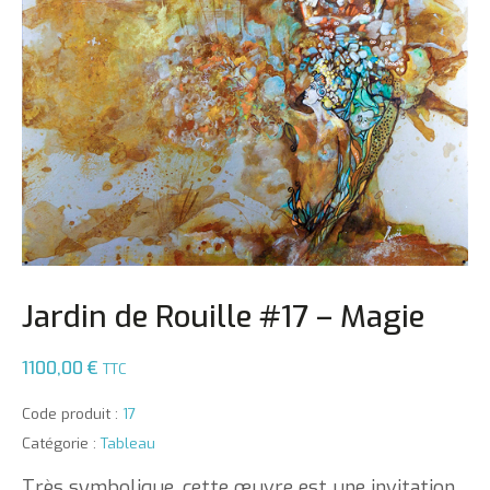
Jardin de Rouille #17 – Magie
1100,00
€
TTC
Code produit :
17
Catégorie :
Tableau
Très symbolique, cette œuvre est une invitation