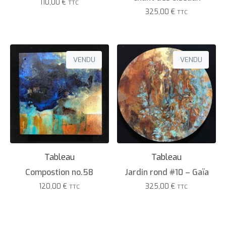
110,00
€
TTC
325,00
€
TTC
VENDU
VENDU
Tableau
Tableau
Compostion no.58
Jardin rond #10 – Gaïa
120,00
€
325,00
€
TTC
TTC