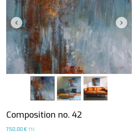
Composition no. 42
750,00
€
TTC