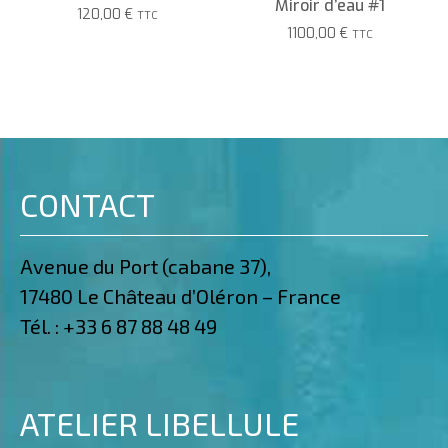
Miroir d’eau #1
120,00
€
TTC
1100,00
€
TTC
CONTACT
Avenue du Port (cabane 37),
17480 Le Château d’Oléron – France
Tél. :
+33 6 87 88 48 49
ATELIER LIBELLULE