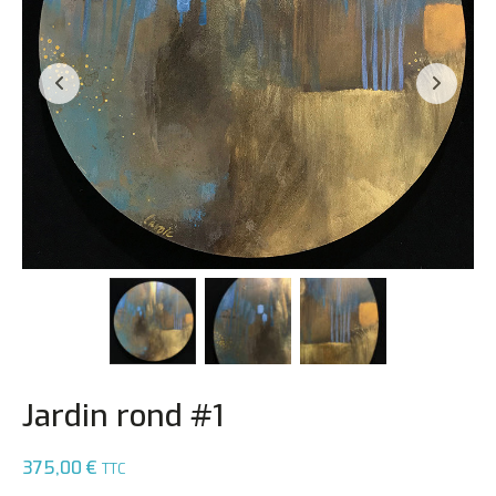
Jardin rond #1
375,00
€
TTC