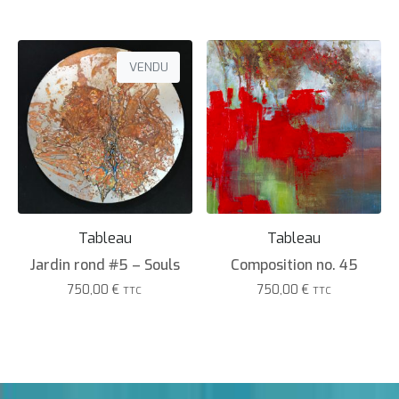
VENDU
Tableau
Tableau
Jardin rond #5 – Souls
Composition no. 45
750,00
€
750,00
€
TTC
TTC