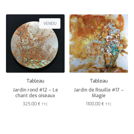
VENDU
Tableau
Tableau
Jardin rond #12 – Le
Jardin de Rouille #17 –
chant des oiseaux
Magie
325,00
€
1100,00
€
TTC
TTC