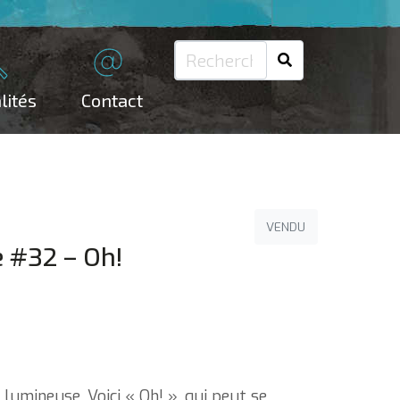
lités
Contact
VENDU
e #32 – Oh!
t lumineuse, Voici « Oh! », qui peut se