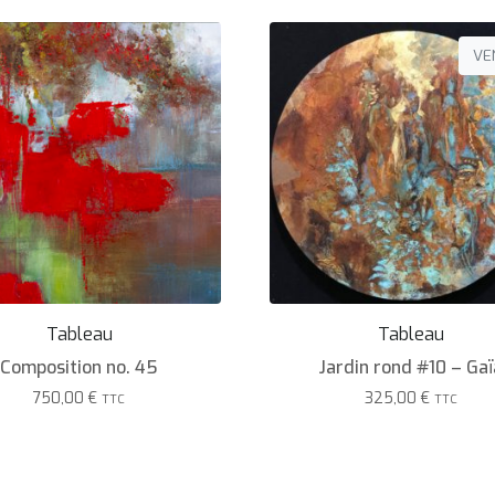
VE
Tableau
Tableau
Composition no. 45
Jardin rond #10 – Gaï
750,00
€
325,00
€
TTC
TTC