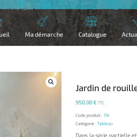
ueil
Ma démarche
Catalogue
Actua
Jardin de rouill
950,00
€
TTC
Code produit :
174
Catégorie :
Tableau
Dans la série partielle e