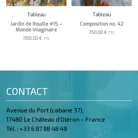
Tableau
Tableau
Jardin de Rouille #15 –
Composition no. 42
Monde imaginaire
750,00
€
TTC
1100,00
€
TTC
CONTACT
Avenue du Port (cabane 37),
17480 Le Château d’Oléron – France
Tél. :
+33 6 87 88 48 49