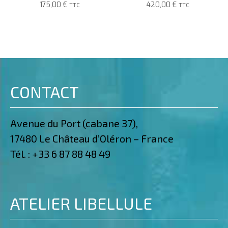
175,00
€
420,00
€
TTC
TTC
CONTACT
Avenue du Port (cabane 37),
17480 Le Château d’Oléron – France
Tél. :
+33 6 87 88 48 49
ATELIER LIBELLULE