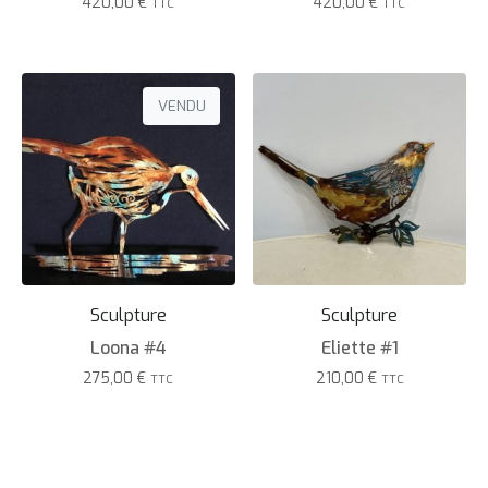
420,00
€
420,00
€
TTC
TTC
VENDU
Sculpture
Sculpture
Loona #4
Eliette #1
275,00
€
210,00
€
TTC
TTC