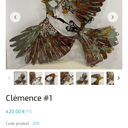
Clémence #1
420,00
€
TTC
Code produit :
209