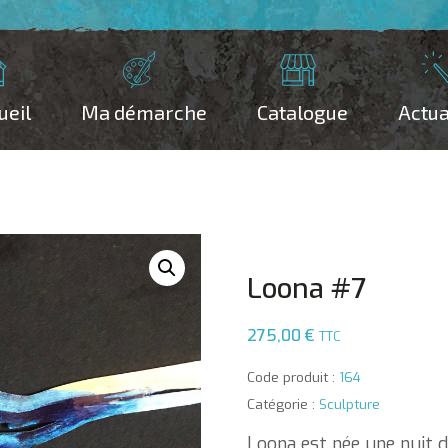
ueil
Ma démarche
Catalogue
Actua
Loona #7
275,00
€
TTC
Code produit :
164
Catégorie :
Sculpture
Loona est née une nuit d