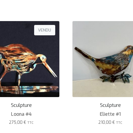
VENDU
Sculpture
Sculpture
Loona #4
Eliette #1
275,00
€
210,00
€
TTC
TTC