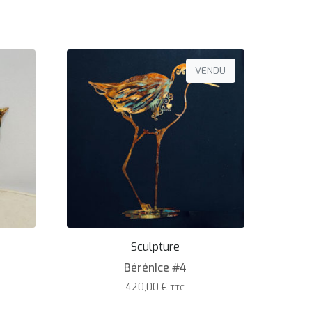
VENDU
Sculpture
Bérénice #4
420,00
€
TTC