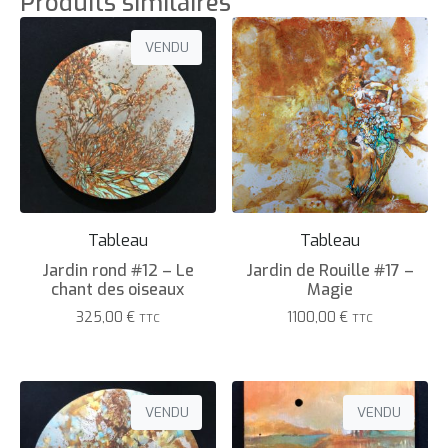
Produits similaires
VENDU
Tableau
Tableau
Jardin rond #12 – Le
Jardin de Rouille #17 –
chant des oiseaux
Magie
325,00
€
1100,00
€
TTC
TTC
VENDU
VENDU