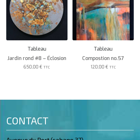
Tableau
Tableau
Jardin rond #8 – Éclosion
Compostion no.57
650,00
€
120,00
€
TTC
TTC
CONTACT
Avenue du Port (cabane 37),