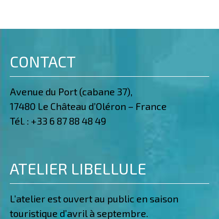
CONTACT
Avenue du Port (cabane 37),
17480 Le Château d’Oléron – France
Tél. :
+33 6 87 88 48 49
ATELIER LIBELLULE
L’atelier est ouvert au public en saison
touristique d’avril à septembre.