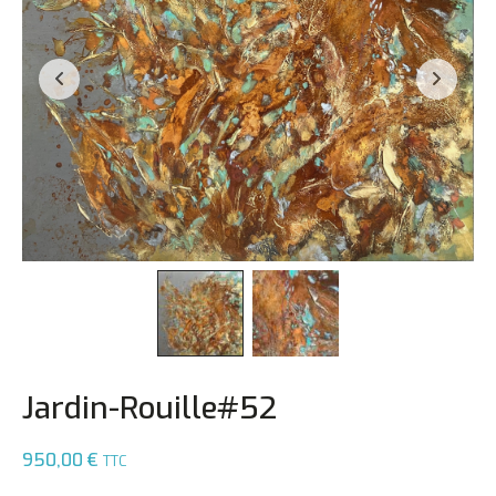
Jardin-Rouille#52
950,00
€
TTC