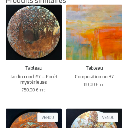
Produits similaires
Tableau
Tableau
Jardin rond #7 – Forêt
Composition no.37
mystérieuse
110,00
€
TTC
750,00
€
TTC
VENDU
VENDU