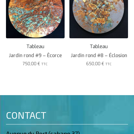
Tableau
Tableau
Jardin rond #9 – Êcorce
Jardin rond #8 – Éclosion
750,00
€
650,00
€
TTC
TTC
CONTACT
Avenue du Port (cabane 37),