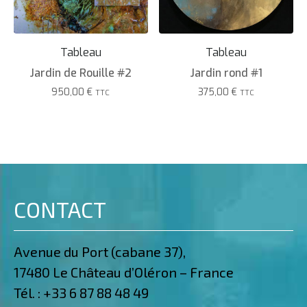
Tableau
Tableau
Jardin de Rouille #2
Jardin rond #1
950,00
€
375,00
€
TTC
TTC
CONTACT
Avenue du Port (cabane 37),
17480 Le Château d’Oléron – France
Tél. :
+33 6 87 88 48 49