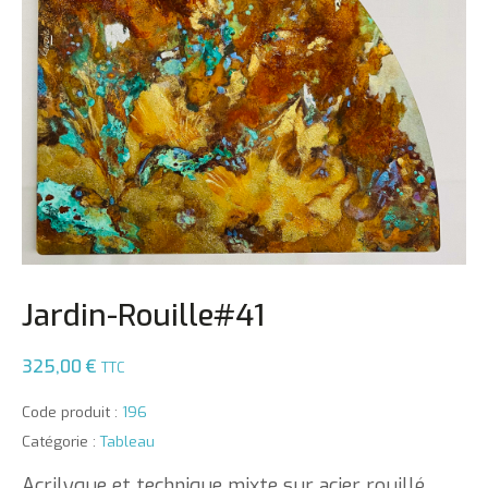
Jardin-Rouille#41
325,00
€
TTC
Code produit :
196
Catégorie :
Tableau
Acrilyque et technique mixte sur acier rouillé.