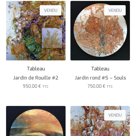
VENDU
VENDU
Tableau
Tableau
Jardin de Rouille #2
Jardin rond #5 – Souls
950,00
€
750,00
€
TTC
TTC
VENDU