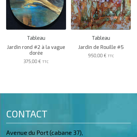
Tableau
Tableau
Jardin rond #2 à la vague
Jardin de Rouille #5
dorée
950,00
€
TTC
375,00
€
TTC
CONTACT
Avenue du Port (cabane 37),