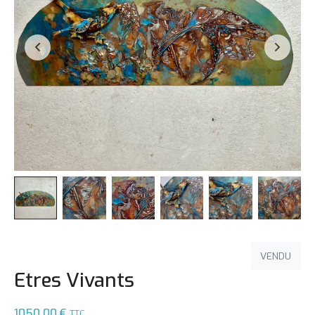
VENDU
Etres Vivants
1050,00
€
TTC