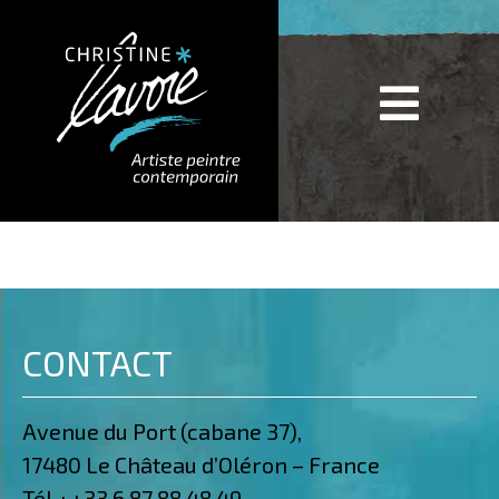
CONTACT
Avenue du Port (cabane 37),
17480 Le Château d’Oléron – France
Tél. :
+33 6 87 88 48 49