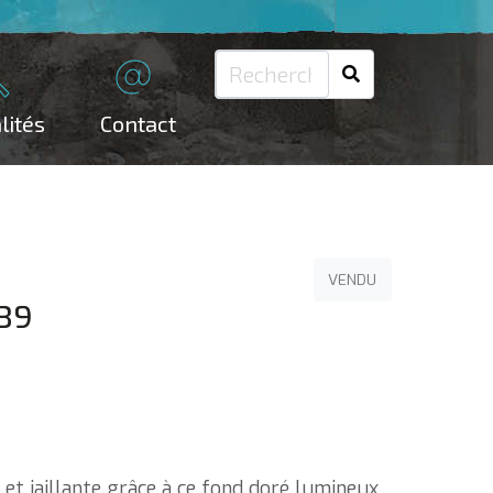
lités
Contact
VENDU
#39
et jaillante grâce à ce fond doré lumineux