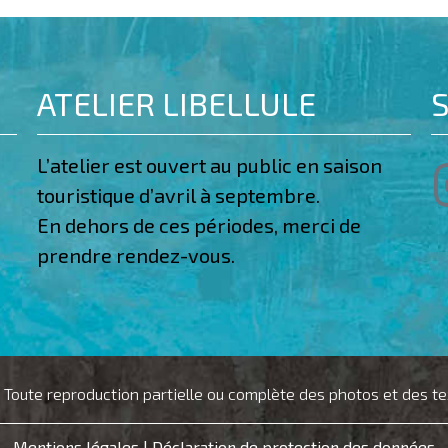
ATELIER LIBELLULE
S
L’atelier est ouvert au public en saison
touristique d’avril à septembre.
En dehors de ces périodes, merci de
prendre rendez-vous.
 Toute reproduction partielle ou complète des photos et des texte
Mentions légales
|
Déclaration de protection des données