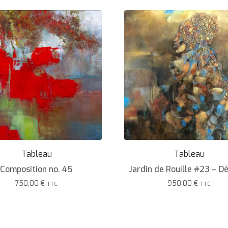
Tableau
Tableau
Composition no. 45
Jardin de Rouille #23 – D
750,00
€
950,00
€
TTC
TTC