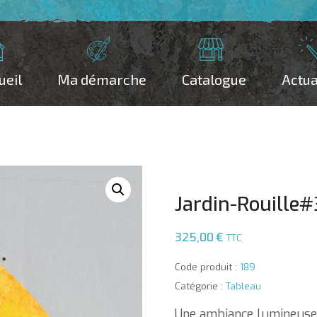
ueil
Ma démarche
Catalogue
Actua
Jardin-Rouille
325,00
€
TTC
Code produit :
189
Catégorie :
Tableau
Une ambiance lumineuse 